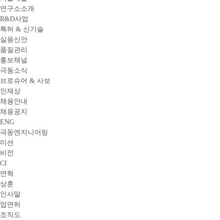
연구소소개
R&D사업
특허 & 신기술
실용신안
품질관리
홍보채널
극동소식
브로슈어 & 사보
인재상
채용안내
채용공지
ENG
극동엔지니어링
미션
비전
CI
연혁
상훈
인사말
업면허
조직도