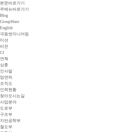
본문바로가기
주메뉴바로가기
Blog
GroupWare
English
극동엔지니어링
미션
비전
CI
연혁
상훈
인사말
업면허
조직도
인력현황
찾아오시는길
사업분야
도로부
구조부
지반공학부
철도부