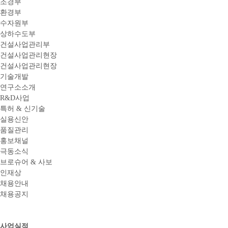
조경부
환경부
수자원부
상하수도부
건설사업관리부
건설사업관리현장
건설사업관리현장
기술개발
연구소소개
R&D사업
특허 & 신기술
실용신안
품질관리
홍보채널
극동소식
브로슈어 & 사보
인재상
채용안내
채용공지
사업실적