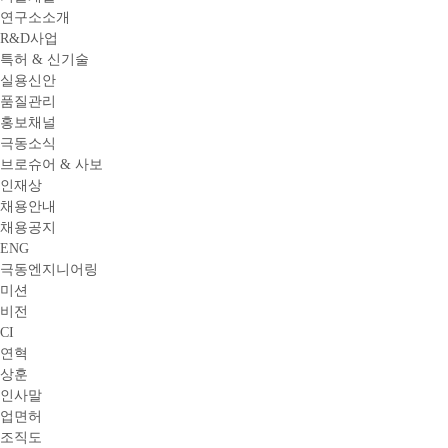
연구소소개
R&D사업
특허 & 신기술
실용신안
품질관리
홍보채널
극동소식
브로슈어 & 사보
인재상
채용안내
채용공지
ENG
극동엔지니어링
미션
비전
CI
연혁
상훈
인사말
업면허
조직도