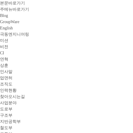
본문바로가기
주메뉴바로가기
Blog
GroupWare
English
극동엔지니어링
미션
비전
CI
연혁
상훈
인사말
업면허
조직도
인력현황
찾아오시는길
사업분야
도로부
구조부
지반공학부
철도부