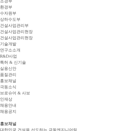
조경부
환경부
수자원부
상하수도부
건설사업관리부
건설사업관리현장
건설사업관리현장
기술개발
연구소소개
R&D사업
특허 & 신기술
실용신안
품질관리
홍보채널
극동소식
브로슈어 & 사보
인재상
채용안내
채용공지
홍보채널
대한민국 건설을 선도하는 극동엔지니어링